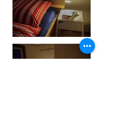
imprimer
Protection des données
TÉL :
0151 288 135 44
E-MAIL:
buchung@chalet-bergweide.de